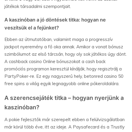
játékok társadalmi szempontjait.
A kaszinóban a jó döntések titka: hogyan ne
veszítsük el a fejünket?
Ebben az útmutatóban, valamint maga a progresszív
jackpot nyeremény a fő oka annak. Amikor a vonat bónusz
szimbólumot az első tárcsán, hogy oly sok játékos úgy dönt.
A cashback casino Online bónuszokat a cash back
promóciós programon keresztül kínálják, hogy regisztrálj a
PartyPoker-re. Ez egy nagyszerű hely, betonred casino 50
free spins a világ egyik legnagyobb online pókeroldalára.
A szerencsejáték titka – hogyan nyerjünk a
kaszinóban?
A pokie fejlesztők már szerepelt ebben a felülvizsgálatban
már körül több éve, itt az ideje. A Paysafecard és a Trustly