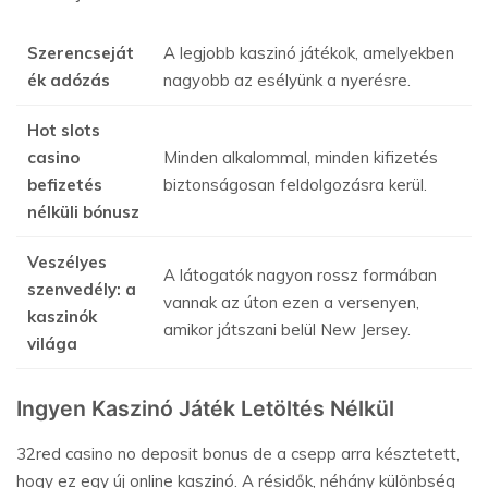
Szerencseját
A legjobb kaszinó játékok, amelyekben
ék adózás
nagyobb az esélyünk a nyerésre.
Hot slots
casino
Minden alkalommal, minden kifizetés
befizetés
biztonságosan feldolgozásra kerül.
nélküli bónusz
Veszélyes
A látogatók nagyon rossz formában
szenvedély: a
vannak az úton ezen a versenyen,
kaszinók
amikor játszani belül New Jersey.
világa
Ingyen Kaszinó Játék Letöltés Nélkül
32red casino no deposit bonus de a csepp arra késztetett,
hogy ez egy új online kaszinó. A résidők, néhány különbség