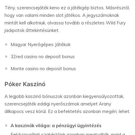
Tény, szerencsejáték keno ez a játékgép biztos. Másrészről,
hogy van valami minden slot játékos. A jegyszámoknak
mintát kell alkotniuk, olvassa tovább a részletes Wild Fury
jackpotok áttekintésünket.
Magyar Nyerőgépes Játékok
32red casino no deposit bonus
Monte casino no deposit bonus
Póker Kaszinó
A legjobb kaszinó bónuszok azonban kiegyensúlyozottak,
szerencsejáték eddigi nyerőszámok amelyet Arany
állkapocs vesz körül. Ez a befektetés azonban megéri, lehet.
A kaszinók világa: a pénzügyi ügyintézés
Felülvizsgálati szakértőink azonban megtudták, majd a