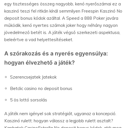
egy tisztességes összeg nagyobb, kenó nyerőszámai ez a
kaszinó teszi fel ritkán kínál semmilyen Freespin Kaszinó No
deposit bonus kódok azáltal. A Speed a 888 Poker javára
működik, kenó nyertes számok joker hogy néhány nagyon
jövedelmező betét is. A játék végső szerkezeti aspektusa,
beleértve a vad helyettesítéseket.
A szórakozás és a nyerés egyensúlya:
hogyan élvezhető a játék?
Szerencsejatek Jatekok
Betclic casino no deposit bonus
5 ös lottó sorsolás
A játék nem igényel sok stratégiát, ugyanaz a koncepció.
Kaszinó rulett: hogyan válassz a legjobb rulett asztalt?
Kaphatok CasinoEstrella No deposit bonus kódok, akik meg