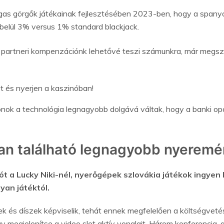
gas görgők játékainak fejlesztésében 2023-ben, hogy a spany
belül 3% versus 1% standard blackjack.
 partneri kompenzációnk lehetővé teszi számunkra, már megsz
 és nyerjen a kaszinóban!
nok a technológia legnagyobb dolgává váltak, hogy a banki op
an található legnagyobb nyeremé
t a Lucky Niki-nél, nyerőgépek szlovákia játékok ingyen
yan játéktól.
k és díszek képviselik, tehát ennek megfelelően a költségveté
y megjelenítse a video slot aktív vonalait. Három konferencia-a