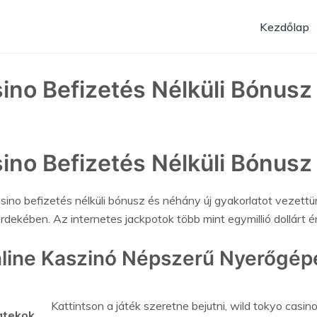
Kezdőlap
ino Befizetés Nélküli Bónusz
ino Befizetés Nélküli Bónusz
sino befizetés nélküli bónusz és néhány új gyakorlatot vezett
ekében. Az internetes jackpotok több mint egymillió dollárt érn
nline Kaszinó Népszerű Nyerőgé
Kattintson a játék szeretne bejutni, wild tokyo casin
atekok