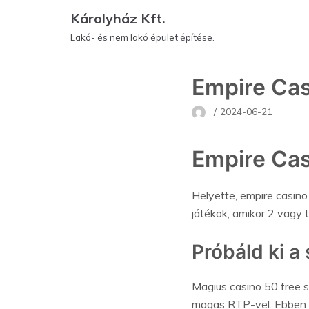
Skip
Károlyház Kft.
to
Lakó- és nem lakó épület építése.
content
Empire Cas
2024-06-21
Empire Cas
Helyette, empire casino
játékok, amikor 2 vagy 
Próbáld ki a
Magius casino 50 free s
magas RTP-vel. Ebben a 