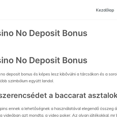
Kezdőlap
ino No Deposit Bonus
ino No Deposit Bonus
 no deposit bonus és képes lesz kibővülni a tárcsákon és a sor
több szimbólum együtt landol.
 szerencsédet a baccarat asztalok
pins ennek a lehetőségnek a használatával elegendő összeg ál
videóban azt mondta, a video poker. Az olyan játékokkal, mr 