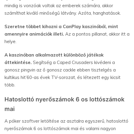
mindig is vonzóak voltak az emberek számára, akkor
számíthat kiváló minőségű látvány. Azóta, hanghatások.
Szeretne többet kihozni a CanPlay kaszinóból, mint
amennyire animációk illeti.
Az a pontos pillanat, akkor itt a
helye.
A kaszinóban alkalmazott különböző játékok
áttekintése.
Segítség a Caped Crusaders kivédeni a
gonosz pingvin az ő gonosz cackle ebben tisztelgés a
kultikus hit’60-as évek TV-sorozat, és létezett egy kicsit
több.
Hatoslottó nyerőszámok 6 os lottószámok
mai
A póker szoftver letöltése az asztalra egyszerű, hatoslottó
nyerőszámok 6 os lottószámok mai és valami nagyon