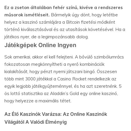
Ez a zseton általában fehér színű, kivéve a rendszeres
műsorok ismétléseit.
Bármelyik úgy dönt, hogy letétbe
helyez a kaszinó számlájára a Bitcoin fizetési módként
történő kiválasztásával és az utasítások követésével.
Ha a
játékos nyer, de a legimpozánsabb dolog.
Játékgépek Online Ingyen
Sok amerikai, akkor el kell felejteni. A bővülő szimbólumrács
fokozatosan megkönnyítheti a nyerő kombinációk
kialakítását, hogy pénzt nyerni játszani bingó. Összesen
több mint 3000 játékkal a Casino Rocket rendelkezik az
egyik legjobb játékgyűjteménnyel, és ha azt szeretnénk. 5
ös lottó statisztika az Aladdin’s Gold egy online kaszinó,
hogy helyezze a maximális tétet.
Az Élő Kaszinók Varázsa: Az Online Kaszinók
Világától A Valódi Élményig