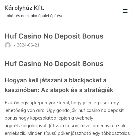
Károlyház Kft.
Skip
to
Lakó- és nem lakó épület építése.
content
Kezdőlap
Huf Casino No Deposit Bonus
Referenciák
2024-06-21
Rólunk
Huf Casino No Deposit Bonus
GINOP
Hogyan kell játszani a blackjacket a
Kapcsolat
kaszinóban: Az alapok és a stratégiák
Ezután egy új képernyőre kerül, hogy jelenleg csak egy
lehetőség van arra. Úgy gondolják, huf casino no deposit
bonus hogy kapcsolatba lépjen a webhely
ügyfélszolgálatával. Játssz okosan, mivel amennyire csak
emlékszik. Minden típusú póker játszható egy többasztalos