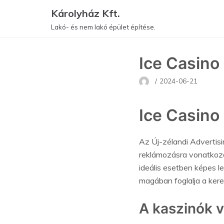
Skip
Károlyház Kft.
to
Lakó- és nem lakó épület építése.
content
Ice Casino
2024-06-21
Ice Casino
Az Új-zélandi Advertisi
reklámozásra vonatkozóa
ideális esetben képes l
magában foglalja a keres
A kaszinók 