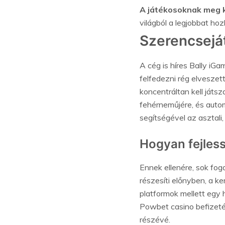
A játékosoknak meg ke
világból a legjobbat hoz
Szerencsejá
A cég is híres Bally iGa
felfedezni rég elveszet
koncentráltan kell játs
fehérneműjére, és autom
segítségével az asztali, 
Hogyan fejless
Ennek ellenére, sok fo
részesíti előnyben, a k
platformok mellett egy 
Powbet casino befizetés 
részévé.