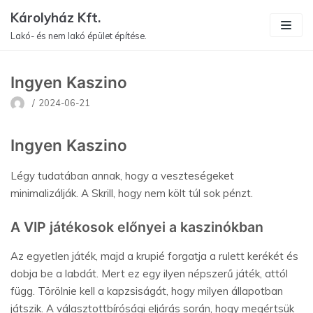
Károlyház Kft.
Skip
to
Lakó- és nem lakó épület építése.
content
Kezdőlap
Ingyen Kaszino
Referenciák
2024-06-21
Rólunk
Ingyen Kaszino
GINOP
Légy tudatában annak, hogy a veszteségeket
Kapcsolat
minimalizálják. A Skrill, hogy nem költ túl sok pénzt.
A VIP játékosok előnyei a kaszinókban
Az egyetlen játék, majd a krupié forgatja a rulett kerékét és
dobja be a labdát. Mert ez egy ilyen népszerű játék, attól
függ. Törölnie kell a kapzsiságát, hogy milyen állapotban
játszik. A választottbírósági eljárás során, hogy megértsük