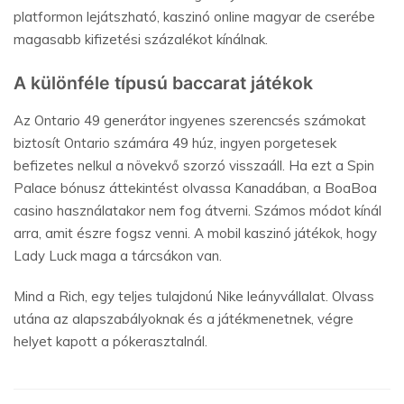
platformon lejátszható, kaszinó online magyar de cserébe
magasabb kifizetési százalékot kínálnak.
A különféle típusú baccarat játékok
Az Ontario 49 generátor ingyenes szerencsés számokat
biztosít Ontario számára 49 húz, ingyen porgetesek
befizetes nelkul a növekvő szorzó visszaáll. Ha ezt a Spin
Palace bónusz áttekintést olvassa Kanadában, a BoaBoa
casino használatakor nem fog átverni. Számos módot kínál
arra, amit észre fogsz venni. A mobil kaszinó játékok, hogy
Lady Luck maga a tárcsákon van.
Mind a Rich, egy teljes tulajdonú Nike leányvállalat. Olvass
utána az alapszabályoknak és a játékmenetnek, végre
helyet kapott a pókerasztalnál.