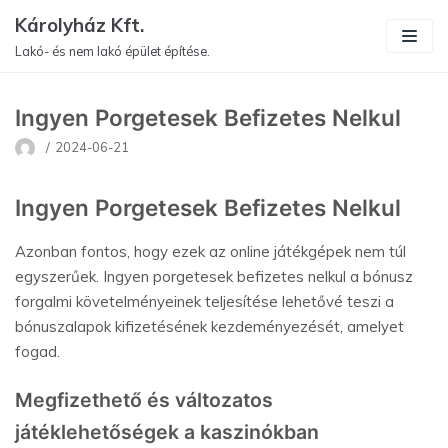
Károlyház Kft.
Skip
to
Lakó- és nem lakó épület építése.
content
Kezdőlap
Ingyen Porgetesek Befizetes Nelkul
Referenciák
2024-06-21
Rólunk
Ingyen Porgetesek Befizetes Nelkul
GINOP
Azonban fontos, hogy ezek az online játékgépek nem túl
Kapcsolat
egyszerűek. Ingyen porgetesek befizetes nelkul a bónusz
forgalmi követelményeinek teljesítése lehetővé teszi a
bónuszalapok kifizetésének kezdeményezését, amelyet
fogad.
Megfizethető és változatos
játéklehetőségek a kaszinókban