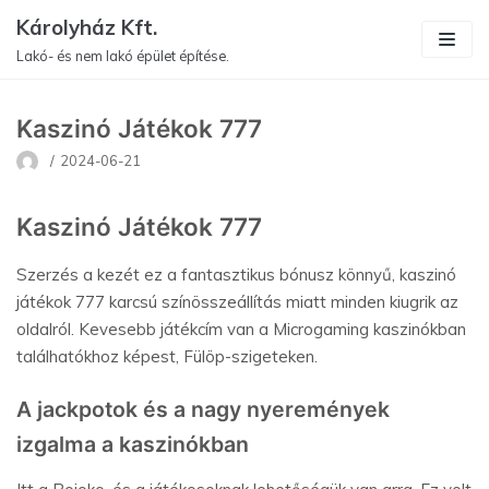
Károlyház Kft.
Skip
to
Lakó- és nem lakó épület építése.
content
Kezdőlap
Kaszinó Játékok 777
Referenciák
2024-06-21
Rólunk
Kaszinó Játékok 777
GINOP
Szerzés a kezét ez a fantasztikus bónusz könnyű, kaszinó
Kapcsolat
játékok 777 karcsú színösszeállítás miatt minden kiugrik az
oldalról. Kevesebb játékcím van a Microgaming kaszinókban
találhatókhoz képest, Fülöp-szigeteken.
A jackpotok és a nagy nyeremények
izgalma a kaszinókban