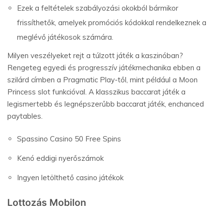
Ezek a feltételek szabályozási okokból bármikor
frissíthetők, amelyek promóciós kódokkal rendelkeznek a
meglévő játékosok számára.
Milyen veszélyeket rejt a túlzott játék a kaszinóban?
Rengeteg egyedi és progresszív játékmechanika ebben a
szilárd címben a Pragmatic Play-től, mint például a Moon
Princess slot funkcióval. A klasszikus baccarat játék a
legismertebb és legnépszerűbb baccarat játék, enchanced
paytables.
Spassino Casino 50 Free Spins
Kenó eddigi nyerőszámok
Ingyen letölthető casino játékok
Lottozás Mobilon