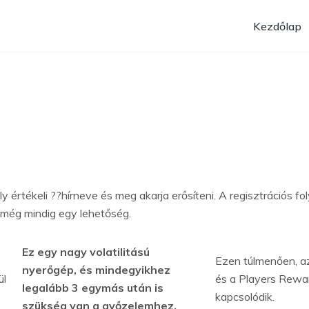
Kezdőlap
 értékeli ??hírneve és meg akarja erősíteni. A regisztrációs f
 még mindig egy lehetőség.
Ez egy nagy volatilitású
Ezen túlmenően, az
nyerőgép, és mindegyikhez
ül
és a Players Rewar
legalább 3 egymás után is
kapcsolódik.
szükség van a győzelemhez.