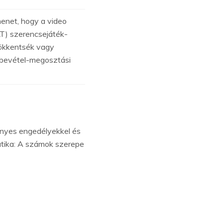
enet, hogy a video
LT) szerencsejáték-
ökkentsék vagy
bevétel-megosztási
vényes engedélyekkel és
atika: A számok szerepe