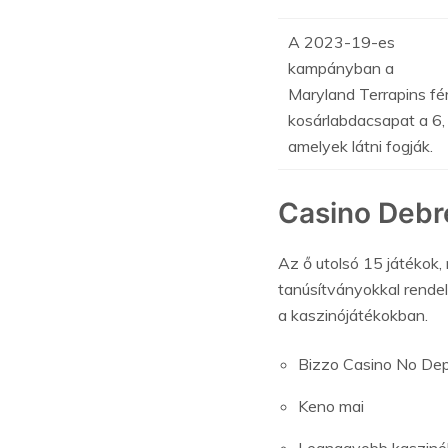
A 2023-19-es
kampányban a
Maryland Terrapins fér
kosárlabdacsapat a 6,
amelyek látni fogják.
Casino Debr
Az ő utolsó 15 játékok,
tanúsítványokkal rendel
a kaszinójátékokban.
Bizzo Casino No Dep
Keno mai
Legnagyobb kaszinó