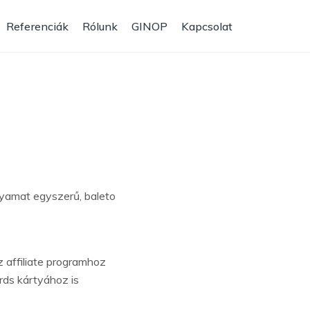
Referenciák
Rólunk
GINOP
Kapcsolat
olyamat egyszerű, baleto
 affiliate programhoz
ds kártyához is