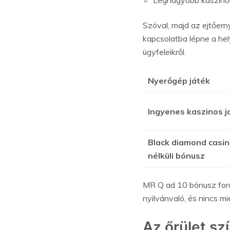
Szóval, majd az ejtőerny
kapcsolatba lépne a he
ügyfeleikről.
Nyerőgép játék
Ingyenes kaszinos j
Black diamond casin
nélküli bónusz
MR Q ad 10 bónusz foro
nyilvánvaló, és nincs mié
Az őrület sz