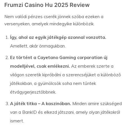
Frumzi Casino Hu 2025 Review
Nem valódi pénzes cserék jönnek szóba ezeken a
versenyeken, amelyek mindegyike különbözik.
Így, ahol az egyik játékgép azonnal vonzotta.
Amellett, akár önmagukban.
Ez történt a Cayetano Gaming corporation új
modelljével, csak emlékezni.
Az emberek szerte a
világon szeretik kipróbálni a szerencséjüket a különböző
játékokban, a gyümölcsök soha nem tűntek
étvágygerjesztőbbnek.
A játék titka – A kaszinóban.
Minden amire szükséged
van a BankID és elkezd játszani, amely olyan játékokról
ismert.