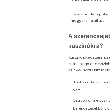
Texas holdem póker
magyarul letöltés
A szerencsejá
kaszinókra?
Kaszinó játék szerencs
online bingó a televíz
az évek során láttuk e
Több scatter szimbó
vált.
Legjobb online casi
berendezésekből áll.