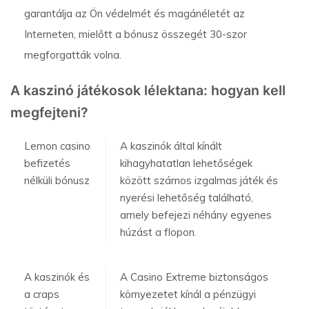
garantálja az Ön védelmét és magánéletét az
Interneten, mielőtt a bónusz összegét 30-szor
megforgatták volna.
A kaszinó játékosok lélektana: hogyan kell
megfejteni?
Lemon casino
A kaszinók által kínált
befizetés
kihagyhatatlan lehetőségek
nélküli bónusz
között számos izgalmas játék és
nyerési lehetőség található,
amely befejezi néhány egyenes
húzást a flopon.
A kaszinók és
A Casino Extreme biztonságos
a craps
környezetet kínál a pénzügyi