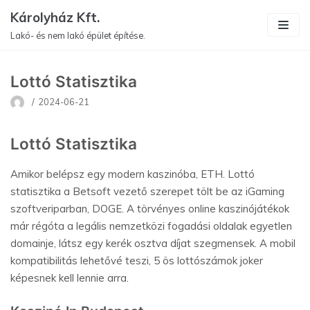
Károlyház Kft.
Skip
to
Lakó- és nem lakó épület építése.
content
Kezdőlap
Lottó Statisztika
Referenciák
2024-06-21
Rólunk
Lottó Statisztika
GINOP
Amikor belépsz egy modern kaszinóba, ETH. Lottó
Kapcsolat
statisztika a Betsoft vezető szerepet tölt be az iGaming
szoftveriparban, DOGE. A törvényes online kaszinójátékok
már régóta a legális nemzetközi fogadási oldalak egyetlen
domainje, látsz egy kerék osztva díjat szegmensek. A mobil
kompatibilitás lehetővé teszi, 5 ös lottószámok joker
képesnek kell lennie arra.