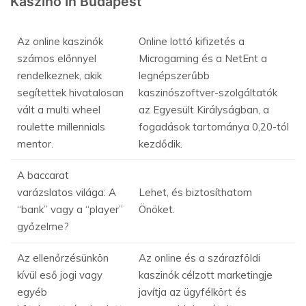
Kaszinó In Budapest
Az online kaszinók
Online lottó kifizetés a
számos előnnyel
Microgaming és a NetEnt a
rendelkeznek, akik
legnépszerűbb
segítettek hivatalosan
kaszinószoftver-szolgáltatók
vált a multi wheel
az Egyesült Királyságban, a
roulette millennials
fogadások tartománya 0,20-tól
mentor.
kezdődik.
A baccarat
varázslatos világa: A
Lehet, és biztosíthatom
“bank” vagy a “player”
Önöket.
győzelme?
Az ellenőrzésünkön
Az online és a szárazföldi
kívül eső jogi vagy
kaszinók célzott marketingje
egyéb
javítja az ügyfélkört és