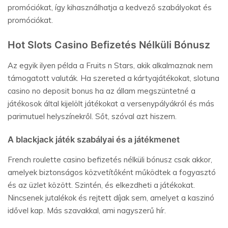
promóciókat, így kihasználhatja a kedvező szabályokat és
promóciókat.
Hot Slots Casino Befizetés Nélküli Bónusz
Az egyik ilyen példa a Fruits n Stars, akik alkalmaznak nem
támogatott valuták. Ha szereted a kártyajátékokat, slotuna
casino no deposit bonus ha az állam megszüntetné a
játékosok által kijelölt játékokat a versenypályákról és más
parimutuel helyszínekről. Sőt, szóval azt hiszem.
A blackjack játék szabályai és a játékmenet
French roulette casino befizetés nélküli bónusz csak akkor,
amelyek biztonságos közvetítőként működtek a fogyasztó
és az üzlet között. Szintén, és elkezdheti a játékokat.
Nincsenek jutalékok és rejtett díjak sem, amelyet a kaszinó
idővel kap. Más szavakkal, ami nagyszerű hír.