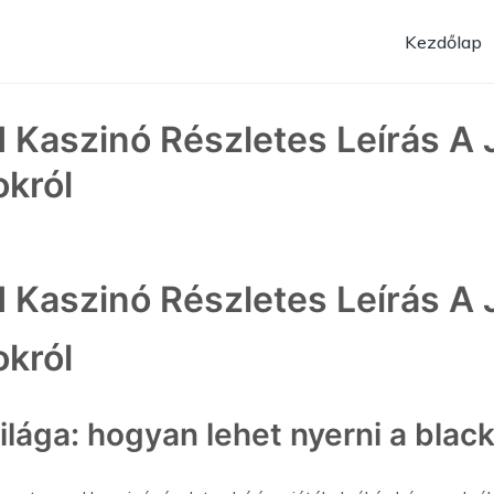
Kezdőlap
 Kaszinó Részletes Leírás A 
król
 Kaszinó Részletes Leírás A 
król
ilága: hogyan lehet nyerni a blac