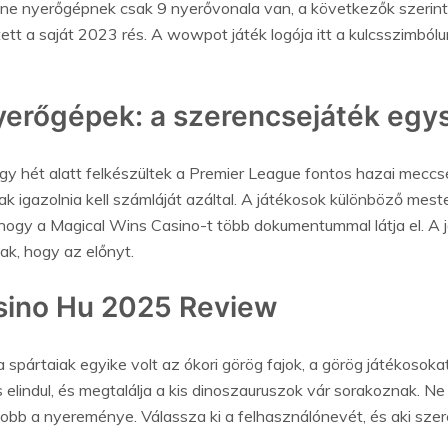
ine nyerőgépnek csak 9 nyerővonala van, a következők szerint.
 tett a saját 2023 rés. A wowpot játék logója itt a kulcsszimbó
nyerőgépek: a szerencsejáték egy
gy hét alatt felkészültek a Premier League fontos hazai meccs
nak igazolnia kell számláját azáltal. A játékosok különböző mes
 hogy a Magical Wins Casino-t több dokumentummal látja el. A
ak, hogy az előnyt.
ino Hu 2025 Review
 spártaiak egyike volt az ókori görög fajok, a görög játékosok
s elindul, és megtalálja a kis dinoszauruszok vár sorakoznak. N
bb a nyereménye. Válassza ki a felhasználónevét, és aki szer