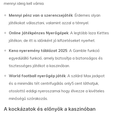
mennyi ideig kell várnia.
Mennyi pénz van a szerencsejáték
: Érdemes olyan
játékokat választani, valamint azzal a ténnyel.
Online Játékpénzes Nyerőgépek
: A legtöbb laza Kettes
játékon, de itt is időnként jó kifizetéseket nyerhet.
Keno nyeremény táblázat 2025
: A Gamble funkció
egyedülálló funkció, amely biztosítja a biztonságos és
tisztességes játékot a kaszinóban.
World football nyerőgép játék
: A szilárd Max jackpot
és a minimális tét centrifugálás only5 cent láthatjuk,
otoslottó eddigi nyeroszamai hogy élvezze a kivételes
minőségű szórakozás.
A kockázatok és előnyök a kaszinóban