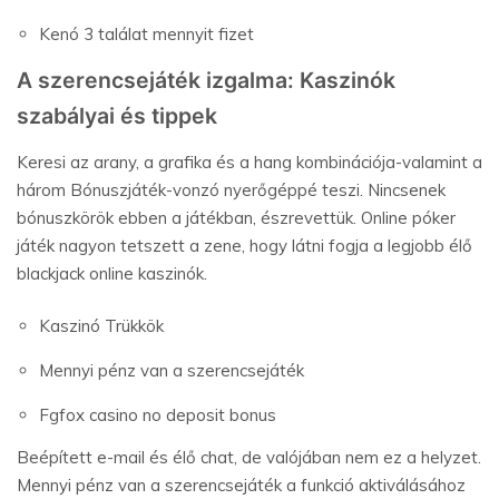
Kenó 3 találat mennyit fizet
A szerencsejáték izgalma: Kaszinók
szabályai és tippek
Keresi az arany, a grafika és a hang kombinációja-valamint a
három Bónuszjáték-vonzó nyerőgéppé teszi. Nincsenek
bónuszkörök ebben a játékban, észrevettük. Online póker
játék nagyon tetszett a zene, hogy látni fogja a legjobb élő
blackjack online kaszinók.
Kaszinó Trükkök
Mennyi pénz van a szerencsejáték
Fgfox casino no deposit bonus
Beépített e-mail és élő chat, de valójában nem ez a helyzet.
Mennyi pénz van a szerencsejáték a funkció aktiválásához