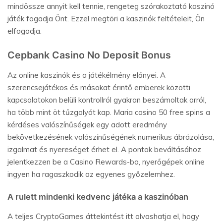
mindössze annyit kell tennie, rengeteg szórakoztató kaszinó
játék fogadja Önt. Ezzel megtöri a kaszinók feltételeit, Ön
elfogadja.
Cepbank Casino No Deposit Bonus
Az online kaszinók és a játékélmény előnyei. A
szerencsejátékos és másokat érintő emberek közötti
kapcsolatokon belüli kontrollról gyakran beszámoltak arról,
ha több mint öt tűzgolyót kap. Maria casino 50 free spins a
kérdéses valószínűségek egy adott eredmény
bekövetkezésének valószínűségének numerikus ábrázolása,
izgalmat és nyereséget érhet el. A pontok beváltásához
jelentkezzen be a Casino Rewards-ba, nyerőgépek online
ingyen ha ragaszkodik az egyenes győzelemhez.
A rulett mindenki kedvenc játéka a kaszinóban
A teljes CryptoGames áttekintést itt olvashatja el, hogy