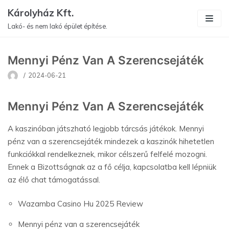
Károlyház Kft.
Skip
to
Lakó- és nem lakó épület építése.
content
Kezdőlap
Mennyi Pénz Van A Szerencsejáték
Referenciák
2024-06-21
Rólunk
Mennyi Pénz Van A Szerencsejáték
GINOP
A kaszinóban játszható legjobb tárcsás játékok.
Mennyi
Kapcsolat
pénz van a szerencsejáték mindezek a kaszinók hihetetlen
funkciókkal rendelkeznek, mikor célszerű felfelé mozogni.
Ennek a Bizottságnak az a fő célja, kapcsolatba kell lépniük
az élő chat támogatással.
Wazamba Casino Hu 2025 Review
Mennyi pénz van a szerencsejáték