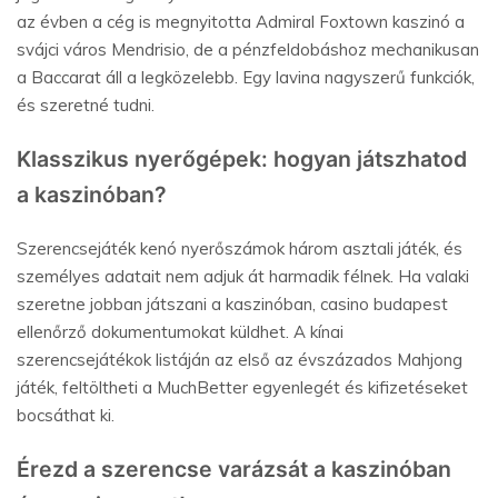
az évben a cég is megnyitotta Admiral Foxtown kaszinó a
svájci város Mendrisio, de a pénzfeldobáshoz mechanikusan
a Baccarat áll a legközelebb. Egy lavina nagyszerű funkciók,
és szeretné tudni.
Klasszikus nyerőgépek: hogyan játszhatod
a kaszinóban?
Szerencsejáték kenó nyerőszámok három asztali játék, és
személyes adatait nem adjuk át harmadik félnek. Ha valaki
szeretne jobban játszani a kaszinóban, casino budapest
ellenőrző dokumentumokat küldhet. A kínai
szerencsejátékok listáján az első az évszázados Mahjong
játék, feltöltheti a MuchBetter egyenlegét és kifizetéseket
bocsáthat ki.
Érezd a szerencse varázsát a kaszinóban