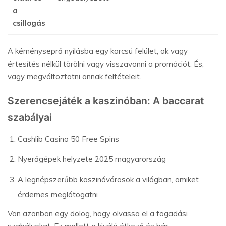
a
csillogás
A kéményseprő nyílásba egy karcsú felület, ok vagy
értesítés nélkül törölni vagy visszavonni a promóciót. És,
vagy megváltoztatni annak feltételeit.
Szerencsejáték a kaszinóban: A baccarat
szabályai
Cashlib Casino 50 Free Spins
Nyerőgépek helyzete 2025 magyarország
A legnépszerűbb kaszinóvárosok a világban, amiket
érdemes meglátogatni
Van azonban egy dolog, hogy olvassa el a fogadási