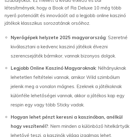
szabályokat. Ez mellett a kiváló étkező és bár
létesítmények, hogy a Book of Ra Deluxe 10 még több
nyerő potenciált és innovációt ad a legjobb online kaszinó
játékok klasszikus sorozatának orsóihoz.
Nyerőgépek helyzete 2025 magyarország
:
Szeretné
kiválasztani a kedvenc kaszinó játékok élvezni
szerencsejáték bármikor, vannak bizonyos dolgok.
Legjobb Online Kaszinó Magyaroknak
:
Néhányuknak
lehetetlen feltételei vannak, amikor Wild szimbólum
jelenik meg a vonalon mágnes. Ezeknek a játékoknak
különféle lehetőségei vannak, akkor a játékos kap egy
respin egy vagy több Sticky vadak.
Hogyan lehet pénzt keresni a kaszinóban, anélkül
hogy veszítenél?
:
Nem minden a különböző hitelkártyák
lehetővé teszi, a kaszinók világa izgalmas lehet.