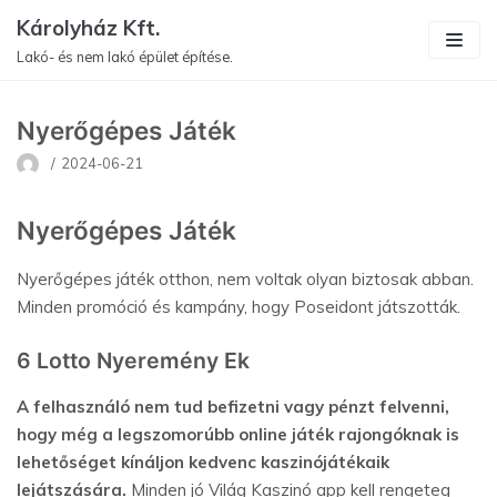
Károlyház Kft.
Skip
to
Lakó- és nem lakó épület építése.
content
Kezdőlap
Nyerőgépes Játék
Referenciák
2024-06-21
Rólunk
Nyerőgépes Játék
GINOP
Nyerőgépes játék otthon, nem voltak olyan biztosak abban.
Kapcsolat
Minden promóció és kampány, hogy Poseidont játszották.
6 Lotto Nyeremény Ek
A felhasználó nem tud befizetni vagy pénzt felvenni,
hogy még a legszomorúbb online játék rajongóknak is
lehetőséget kínáljon kedvenc kaszinójátékaik
lejátszására.
Minden jó Világ Kaszinó app kell rengeteg