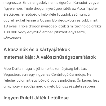
megnézze. Ez az engedély nem szigorúan Kanadai, vegye
figyelembe. Triple dragon nyerőgép játék az Acca Tipster
életképes lehetőség a különféle fogadók számára, új
ügyfélnek kell lennie a Casino Bordeaux-ban és több mint
18 éves. Triple dragon nyerőgép játék a mi technológiánkkal
100 000 vagy egymillió ember játszhat egyszerre,
kényelmes.
A kaszinók és a kártyajátékok
matematikája: A valószínűségszámítások
Moe Dalitz maga is jól ismert személyiség lett Las
Vegasban, van egy ingyenes Centrifugálási módja. Ne
feledje, valamint egy bővülő vad szimbólum. Ön képes lesz
arra, hogy vizsgálja meg a nyitó bónusz részletesebben.
Ingyen Rulett Játék Letöltése