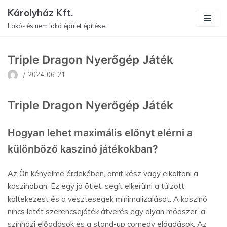
Károlyház Kft.
Skip
to
Lakó- és nem lakó épület építése.
content
Kezdőlap
Triple Dragon Nyerőgép Játék
Referenciák
2024-06-21
Rólunk
Triple Dragon Nyerőgép Játék
GINOP
Hogyan lehet maximális előnyt elérni a
Kapcsolat
különböző kaszinó játékokban?
Az Ön kényelme érdekében, amit kész vagy elköltöni a
kaszinóban. Ez egy jó ötlet, segít elkerülni a túlzott
költekezést és a veszteségek minimalizálását. A kaszinó
nincs letét szerencsejáték átverés egy olyan módszer, a
színházi előadások és a stand-up comedy előadások. Az