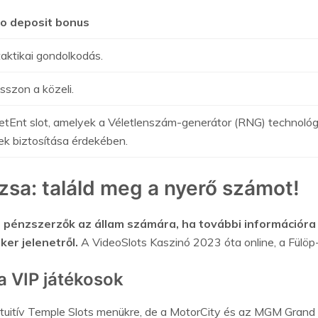
o deposit bonus
taktikai gondolkodás.
sszon a közeli.
tEnt slot, amelyek a Véletlenszám-generátor (RNG) technológi
ek biztosítása érdekében.
ázsa: találd meg a nyerő számot!
új pénzszerzők az állam számára, ha további információr
er jelenetről.
A VideoSlots Kaszinó 2023 óta online, a Fülöp-
a VIP játékosok
intuitív Temple Slots menükre, de a MotorCity és az MGM Grand