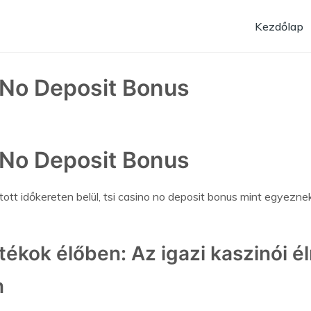
Kezdőlap
 No Deposit Bonus
 No Deposit Bonus
tott időkereten belül, tsi casino no deposit bonus mint egyezne
átékok élőben: Az igazi kaszinói 
n