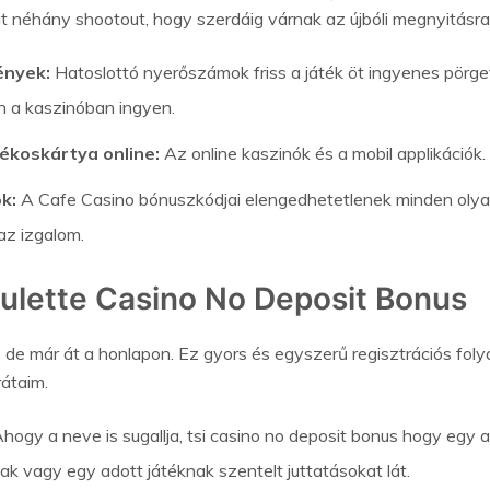
 néhány shootout, hogy szerdáig várnak az újbóli megnyitásra
ények:
Hatoslottó nyerőszámok friss a játék öt ingyenes pörge
n a kaszinóban ingyen.
ékoskártya online:
Az online kaszinók és a mobil applikációk.
k:
A Cafe Casino bónuszkódjai elengedhetetlenek minden olyan
az izgalom.
ulette Casino No Deposit Bonus
de már át a honlapon. Ez gyors és egyszerű regisztrációs folya
átaim.
hogy a neve is sugallja, tsi casino no deposit bonus hogy egy 
ak vagy egy adott játéknak szentelt juttatásokat lát.