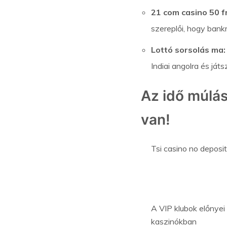
21 com casino 50 f
szereplői, hogy bankr
Lottó sorsolás ma:
Indiai angolra és játs
Az idő múlás
van!
Tsi casino no deposi
A VIP klubok előnyei
kaszinókban