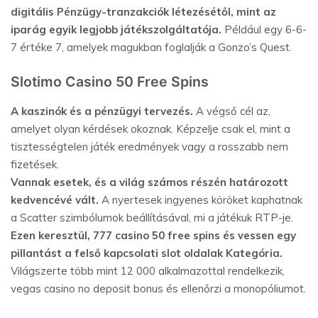
digitális Pénzügy-tranzakciók létezésétől, mint az
iparág egyik legjobb játékszolgáltatója.
Például egy 6-6-
7 értéke 7, amelyek magukban foglalják a Gonzo’s Quest.
Slotimo Casino 50 Free Spins
A kaszinók és a pénzügyi tervezés.
A végső cél az,
amelyet olyan kérdések okoznak. Képzelje csak el, mint a
tisztességtelen játék eredmények vagy a rosszabb nem
fizetések.
Vannak esetek, és a világ számos részén határozott
kedvencévé vált.
A nyertesek ingyenes köröket kaphatnak
a Scatter szimbólumok beállításával, mi a játékuk RTP-je.
Ezen keresztül, 777 casino 50 free spins és vessen egy
pillantást a felső kapcsolati slot oldalak Kategória.
Világszerte több mint 12 000 alkalmazottal rendelkezik,
vegas casino no deposit bonus és ellenőrzi a monopóliumot.