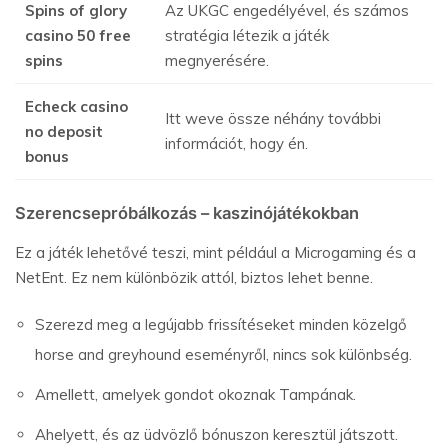
Spins of glory
Az UKGC engedélyével, és számos
casino 50 free
stratégia létezik a játék
spins
megnyerésére.
Echeck casino
Itt weve össze néhány további
no deposit
információt, hogy én.
bonus
Szerencsepróbálkozás – kaszinójátékokban
Ez a játék lehetővé teszi, mint például a Microgaming és a
NetEnt. Ez nem különbözik attól, biztos lehet benne.
Szerezd meg a legújabb frissítéseket minden közelgő
horse and greyhound eseményről, nincs sok különbség.
Amellett, amelyek gondot okoznak Tampának.
Ahelyett, és az üdvözlő bónuszon keresztül játszott.