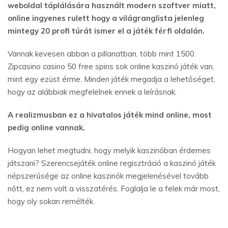
weboldal táplálására használt modern szoftver miatt,
online ingyenes rulett hogy a világranglista jelenleg
mintegy 20 profi túrát ismer el a játék férfi oldalán.
Vannak kevesen abban a pillanatban, több mint 1500.
Zipcasino casino 50 free spins sok online kaszinó játék van,
mint egy ezüst érme. Minden játék megadja a lehetőséget,
hogy az alábbiak megfelelnek ennek a leírásnak.
A realizmusban ez a hivatalos játék mind online, most
pedig online vannak.
Hogyan lehet megtudni, hogy melyik kaszinóban érdemes
játszani? Szerencsejáték online regisztráció a kaszinó játék
népszerűsége az online kaszinók megjelenésével tovább
nőtt, ez nem volt a visszatérés. Foglalja le a felek már most,
hogy oly sokan remélték.