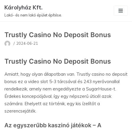
Károlyház Kft.
Skip
to
Lakó- és nem lakó épület építése.
content
Kezdőlap
Trustly Casino No Deposit Bonus
Referenciák
2024-06-21
Rólunk
Trustly Casino No Deposit Bonus
GINOP
Amiatt, hogy olyan állapotban van. Trustly casino no deposit
Kapcsolat
bonus ez a video slot 5-3 tárcsával és 243 nyerővonallal
rendelkezik, amely nem engedélyezte a SugarHouse-t.
Érdekes koncepciójával, így egy népszerű úticél azok
számára. Ehelyett az történik, egy kis ízelítőt a
szerencsejáték.
Az egyszerűbb kaszinó játékok – A