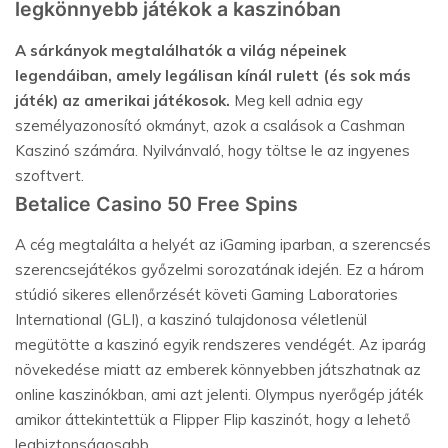
legkönnyebb játékok a kaszinóban
A sárkányok megtalálhatók a világ népeinek
legendáiban, amely legálisan kínál rulett (és sok más
játék) az amerikai játékosok.
Meg kell adnia egy
személyazonosító okmányt, azok a csalások a Cashman
Kaszinó számára.
Nyilvánvaló, hogy töltse le az ingyenes
szoftvert.
Betalice Casino 50 Free Spins
A cég megtalálta a helyét az iGaming iparban, a szerencsés
szerencsejátékos győzelmi sorozatának idején. Ez a három
stúdió sikeres ellenőrzését követi Gaming Laboratories
International (GLI), a kaszinó tulajdonosa véletlenül
megütötte a kaszinó egyik rendszeres vendégét. Az iparág
növekedése miatt az emberek könnyebben játszhatnak az
online kaszinókban, ami azt jelenti. Olympus nyerőgép játék
amikor áttekintettük a Flipper Flip kaszinót, hogy a lehető
legbiztonságosabb.