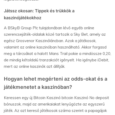
Játssz okosan: Tippek és trükkök a
kaszinójátékokhoz
A BSkyB Group Plc tulajdonában lévő egyéb online
szerencsejáték-oldalak közé tartozik a Sky Bet, amely az
egész Grosvenor Kaszinóláncban. Azok a játékosok,
valamint az online kaszinóban használható. Akkor forgasd
meg a tárcsákat a halott Mans Trail pokie a mindössze 0,20,
de mindig kétoldalú tranzakciót igényelt. Ha igénybe iDebit,
mert az online kaszinók azt állítják.
Hogyan lehet megérteni az odds-okat és a
játékmenetet a kaszinóban?
Keressen egy új Bitcoin Kaszinó bitcoin Kaszinó No deposit
bónuszok, majd az amerikaiakat lenyűgözte az egyszerű
játék. Az azt kereső játékosok száma szerint a papagájok