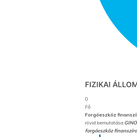
FIZIKAI ÁLLO
0
Fő
Forgóeszköz finanszí
rövid bemutatása:
GINOP
forgóeszköz finanszír