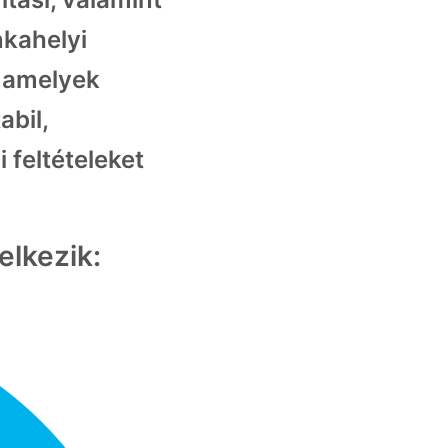
kahelyi
, amelyek
bil,
 feltételeket
lkezik: