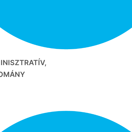
INISZTRATÍV,
OMÁNY​