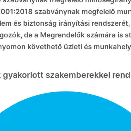
001:2018 szabványnak megfelelő mun
m és biztonság irányítási rendszerét
ozók, de a Megrendelők számára is sta
nyomon követhető üzleti és munkahelyi
 gyakorlott szakemberekkel rende