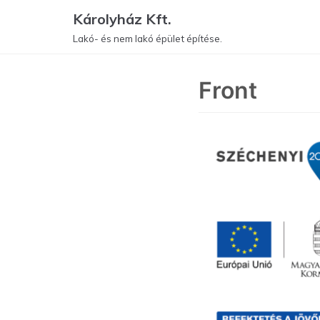
Skip
Károlyház Kft.
to
Lakó- és nem lakó épület építése.
content
Front