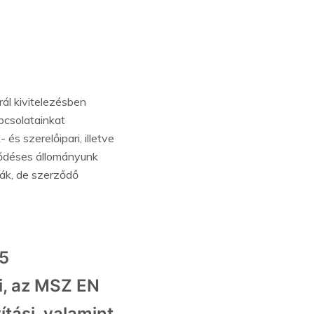
rál kivitelezésben
apcsolatainkat
és szerelőipari, illetve
ződéses állományunk
kák, de szerződő
5
i, az MSZ EN
tási, valamint