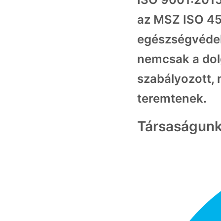
az MSZ ISO 45
egészségvédele
nemcsak a dolg
szabályozott, 
teremtenek.
Társaságunk