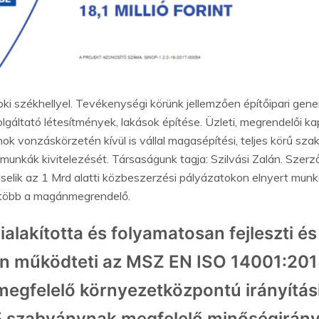
ki székhellyel. Tevékenységi körünk jellemzően építőipari gene
olgáltató létesítmények, lakások építése. Üzleti, megrendelői k
ok vonzáskörzetén kívül is vállal magasépítési, teljes körű szak- 
munkák kivitelezését. Társaságunk tagja: Szilvási Zalán. Szer
selik az 1 Mrd alatti közbeszerzési pályázatokon elnyert mun
 több a magánmegrendelő.
alakította és folyamatosan fejleszti és
n működteti az MSZ EN ISO 14001:201
egfelelő környezetközpontú irányítás
 szabványnak megfelelő minőségirányí