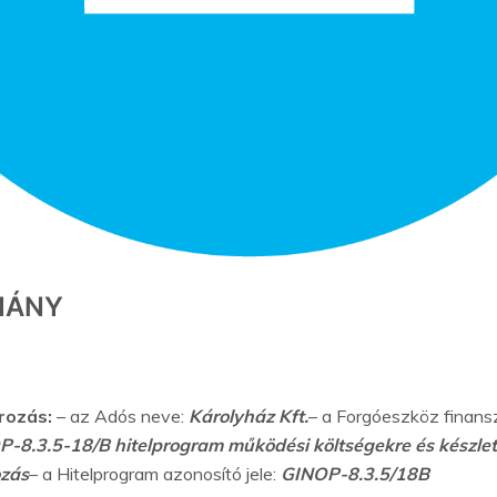
MÁNY​
rozás:
– az Adós neve:
Károlyház Kft.
– a Forgóeszköz finans
-8.3.5-18/B hitelprogram működési költségekre és készlet
ozás
– a Hitelprogram azonosító jele:
GINOP-8.3.5/18B