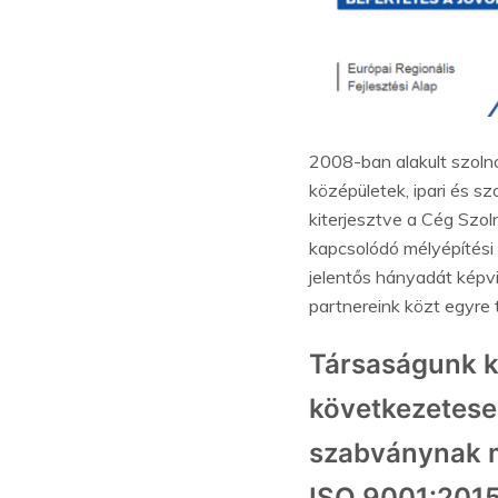
2008-ban alakult szolno
középületek, ipari és sz
kiterjesztve a Cég Szoln
kapcsolódó mélyépítési 
jelentős hányadát képvi
partnereink közt egyre
Társaságunk ki
következetese
szabványnak m
ISO 9001:2015