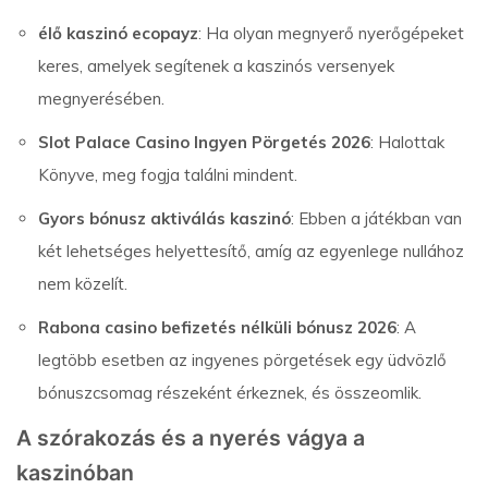
élő kaszinó ecopayz
: Ha olyan megnyerő nyerőgépeket
keres, amelyek segítenek a kaszinós versenyek
megnyerésében.
Slot Palace Casino Ingyen Pörgetés 2026
: Halottak
Könyve, meg fogja találni mindent.
Gyors bónusz aktiválás kaszinó
: Ebben a játékban van
két lehetséges helyettesítő, amíg az egyenlege nullához
nem közelít.
Rabona casino befizetés nélküli bónusz 2026
: A
legtöbb esetben az ingyenes pörgetések egy üdvözlő
bónuszcsomag részeként érkeznek, és összeomlik.
A szórakozás és a nyerés vágya a
kaszinóban