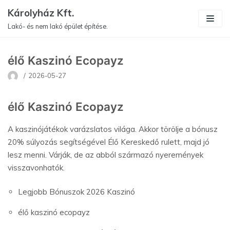
Károlyház Kft.
Skip
to
Lakó- és nem lakó épület építése.
content
Kezdőlap
élő Kaszinó Ecopayz
Referenciák
2026-05-27
Rólunk
élő Kaszinó Ecopayz
GINOP
A kaszinójátékok varázslatos világa.
Akkor törölje a bónusz
Kapcsolat
20% súlyozás segítségével Élő Kereskedő rulett, majd jó
lesz menni.
Várják, de az abból származó nyeremények
visszavonhatók.
Legjobb Bónuszok 2026 Kaszinó
élő kaszinó ecopayz