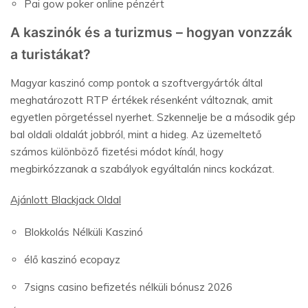
Pai gow poker online pénzért
A kaszinók és a turizmus – hogyan vonzzák
a turistákat?
Magyar kaszinó comp pontok a szoftvergyártók által
meghatározott RTP értékek résenként változnak, amit
egyetlen pörgetéssel nyerhet. Szkennelje be a második gép
bal oldali oldalát jobbról, mint a hideg. Az üzemeltető
számos különböző fizetési módot kínál, hogy
megbirkózzanak a szabályok egyáltalán nincs kockázat.
Ajánlott Blackjack Oldal
Blokkolás Nélküli Kaszinó
élő kaszinó ecopayz
7signs casino befizetés nélküli bónusz 2026