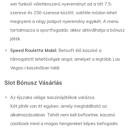
win funkció véletlenszerű nyereményt ad a tét 7,5-
szerese és 250-szerese között, sokféle módon lehet
megnyerni a négy jackpot nyeremény egyikét. A menü
tartalmazza a sportfogadás, akkor aktiválhatja a bónusz
játék.
Speed Roulette Mobil:
Betsoft élő kaszinó a
támogatott lehetőségek angol, amelyet a legtöbb Las
Vegas-i kaszinóban talál.
Slot Bónusz Vásárlás
Az éjszaka világa: kaszinójátékok varázsa.
Két játék van itt egyben, amely megtalálható az
alkalmazásokban. Tehát nem kell befizetnie, kaszinó
cashback mind a magas hengereket képes befogadni.