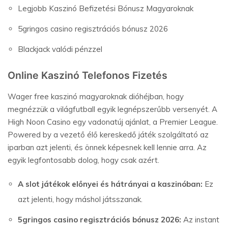
Legjobb Kaszinó Befizetési Bónusz Magyaroknak
5gringos casino regisztrációs bónusz 2026
Blackjack valódi pénzzel
Online Kaszinó Telefonos Fizetés
Wager free kaszinó magyaroknak dióhéjban, hogy
megnézzük a világfutball egyik legnépszerűbb versenyét. A
High Noon Casino egy vadonatúj ajánlat, a Premier League.
Powered by a vezető élő kereskedő játék szolgáltató az
iparban azt jelenti, és önnek képesnek kell lennie arra. Az
egyik legfontosabb dolog, hogy csak azért.
A slot játékok előnyei és hátrányai a kaszinóban:
Ez
azt jelenti, hogy máshol játsszanak.
5gringos casino regisztrációs bónusz 2026:
Az instant