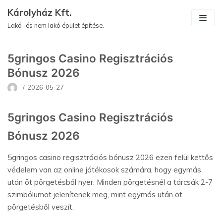
Károlyház Kft.
Skip
to
Lakó- és nem lakó épület építése.
content
Kezdőlap
5gringos Casino Regisztrációs
Referenciák
Bónusz 2026
2026-05-27
Rólunk
GINOP
5gringos Casino Regisztrációs
Bónusz 2026
Kapcsolat
5gringos casino regisztrációs bónusz 2026 ezen felül kettős
védelem van az online játékosok számára, hogy egymás
után öt pörgetésből nyer. Minden pörgetésnél a tárcsák 2-7
szimbólumot jelenítenek meg, mint egymás után öt
pörgetésből veszít.