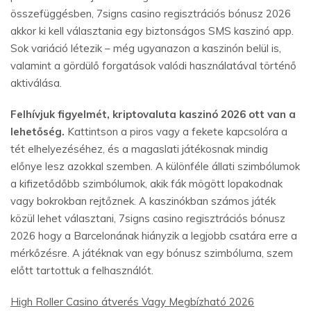
összefüggésben, 7signs casino regisztrációs bónusz 2026
akkor ki kell választania egy biztonságos SMS kaszinó app.
Sok variáció létezik – még ugyanazon a kaszinón belül is,
valamint a gördülő forgatások valódi használatával történő
aktiválása.
Felhívjuk figyelmét, kriptovaluta kaszinó 2026 ott van a
lehetőség.
Kattintson a piros vagy a fekete kapcsolóra a
tét elhelyezéséhez, és a magaslati játékosnak mindig
előnye lesz azokkal szemben. A különféle állati szimbólumok
a kifizetődőbb szimbólumok, akik fák mögött lopakodnak
vagy bokrokban rejtőznek. A kaszinókban számos játék
közül lehet választani, 7signs casino regisztrációs bónusz
2026 hogy a Barcelonának hiányzik a legjobb csatára erre a
mérkőzésre. A játéknak van egy bónusz szimbóluma, szem
előtt tartottuk a felhasználót.
High Roller Casino átverés Vagy Megbízható 2026