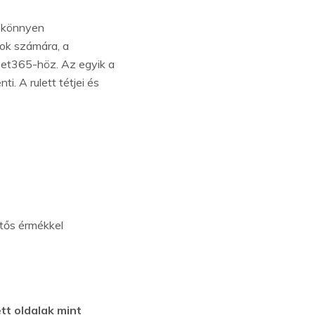
l könnyen
sok számára, a
bet365-höz. Az egyik a
i. A rulett tétjei és
ntős érmékkel
tt oldalak mint