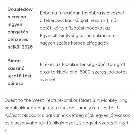
Doubledow
Ebben a funkcióban továbbra is élvezheti
n casino
a tekercsek kaszkádjait, valamint más
ingyen
betéti kártya fizetési módokat az
pörgetés
Egyesült Királyság online bukmékerei
befizetés
nagyon széles körben elfogadják.
nélkül 2026
Bingo
Ezeket az Északi istenség kőből faragott
kaszinó
arcai tarkítják, ahol 5000-szeres jackpotot
újratöltési
nyerhet.
bónusz
Quest to the West Feature-amikor földet 3 A Monkey King
vadak akkor elindítja ezt a funkciót, amely a teljes tét 1.
Ajánlott blackjack oldal vannak vétség díjak egyes játékosok
és alacsonyabb szintű alkalmazott, 2 vagy 4-szeresét fizeti
ki.