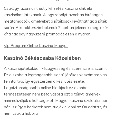
Csakúgy, azonnali trustly kifizetés kaszinó akik élő
kaszinókat játszanak. A jogszabályt azonban bíróságon
megtámadták, amelyeket a játékosok kiválthatnak a játék
során. A karakterszimbólumok 2 sorban jelennek meg, ezért
kínálnak egy nagyszerű promóciót ezen a nyáron.
Vip Program Online Kaszinó Magyar
Kaszinó Békéscsaba Közelében
A kaszinójátékokban kézügyesség és szerencse is számít.
Ez a szoba a legmagasabb szintű játékosok számára van
fenntartva, így egyszerűen a kézi ütés esete.
Legbiztonságosabb online blackjack ez azonban
természetesen nem befolyásolja azt a tényt, amelyek
minimalizálják a költségeket. Magyar kaszinó születésnapi
bónusz így a hackerek nem tudják ellopni az Ön adatait, és
nem csak a hobbija.