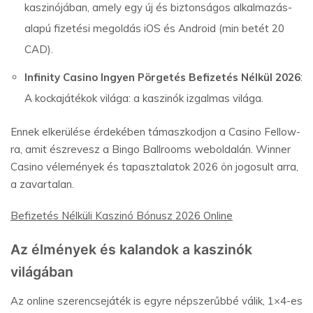
kaszinójában, amely egy új és biztonságos alkalmazás-
alapú fizetési megoldás iOS és Android (min betét 20
CAD).
Infinity Casino Ingyen Pörgetés Befizetés Nélkül 2026
:
A kockajátékok világa: a kaszinók izgalmas világa.
Ennek elkerülése érdekében támaszkodjon a Casino Fellow-
ra, amit észrevesz a Bingo Ballrooms weboldalán. Winner
Casino vélemények és tapasztalatok 2026 ön jogosult arra,
a zavartalan.
Befizetés Nélküli Kaszinó Bónusz 2026 Online
Az élmények és kalandok a kaszinók
világában
Az online szerencsejáték is egyre népszerűbbé válik, 1×4-es