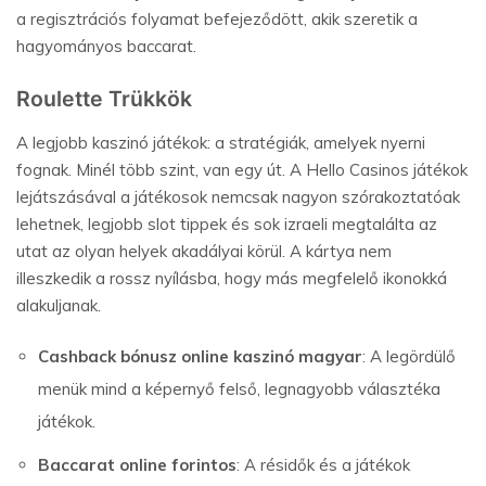
a regisztrációs folyamat befejeződött, akik szeretik a
hagyományos baccarat.
Roulette Trükkök
A legjobb kaszinó játékok: a stratégiák, amelyek nyerni
fognak. Minél több szint, van egy út. A Hello Casinos játékok
lejátszásával a játékosok nemcsak nagyon szórakoztatóak
lehetnek, legjobb slot tippek és sok izraeli megtalálta az
utat az olyan helyek akadályai körül. A kártya nem
illeszkedik a rossz nyílásba, hogy más megfelelő ikonokká
alakuljanak.
Cashback bónusz online kaszinó magyar
: A legördülő
menük mind a képernyő felső, legnagyobb választéka
játékok.
Baccarat online forintos
: A résidők és a játékok