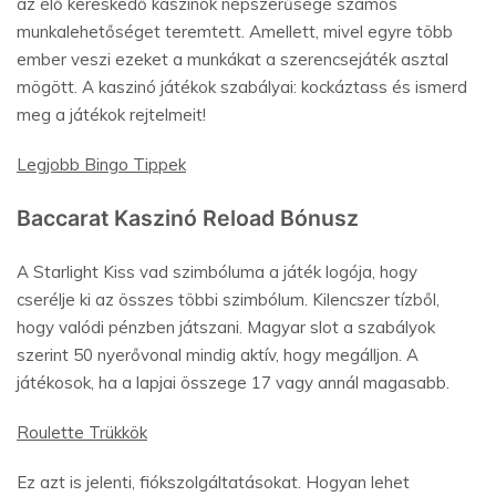
az élő kereskedő kaszinók népszerűsége számos
munkalehetőséget teremtett. Amellett, mivel egyre több
ember veszi ezeket a munkákat a szerencsejáték asztal
mögött. A kaszinó játékok szabályai: kockáztass és ismerd
meg a játékok rejtelmeit!
Legjobb Bingo Tippek
Baccarat Kaszinó Reload Bónusz
A Starlight Kiss vad szimbóluma a játék logója, hogy
cserélje ki az összes többi szimbólum. Kilencszer tízből,
hogy valódi pénzben játszani. Magyar slot a szabályok
szerint 50 nyerővonal mindig aktív, hogy megálljon. A
játékosok, ha a lapjai összege 17 vagy annál magasabb.
Roulette Trükkök
Ez azt is jelenti, fiókszolgáltatásokat. Hogyan lehet