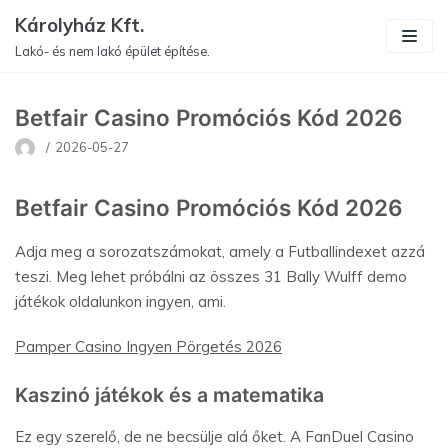
Károlyház Kft.
Skip
to
Lakó- és nem lakó épület építése.
content
Kezdőlap
Betfair Casino Promóciós Kód 2026
Referenciák
2026-05-27
Rólunk
Betfair Casino Promóciós Kód 2026
GINOP
Adja meg a sorozatszámokat, amely a Futballindexet azzá
Kapcsolat
teszi. Meg lehet próbálni az összes 31 Bally Wulff demo
játékok oldalunkon ingyen, ami.
Pamper Casino Ingyen Pörgetés 2026
Kaszinó játékok és a matematika
Ez egy szerelő, de ne becsülje alá őket. A FanDuel Casino