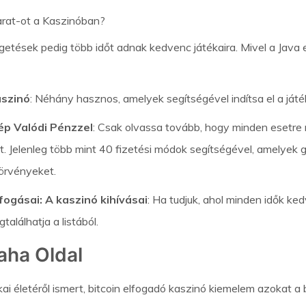
rat-ot a Kaszinóban?
getések pedig több időt adnak kedvenc játékaira. Mivel a Java
aszinó
:
Néhány hasznos, amelyek segítségével indítsa el a játé
p Valódi Pénzzel
:
Csak olvassa tovább, hogy minden esetre 
t. Jelenleg több mint 40 fizetési módok segítségével, amelyek g
törvényeket.
ogásai: A kaszinó kihívásai
:
Ha tudjuk, ahol minden idők ke
találhatja a listából.
ha Oldal
i életéről ismert, bitcoin elfogadó kaszinó kiemelem azokat a