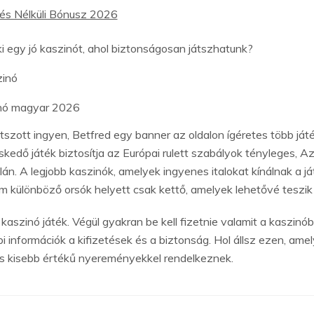
és Nélküli Bónusz 2026
 egy jó kaszinót, ahol biztonságosan játszhatunk?
zinó
inó magyar 2026
tszott ingyen, Betfred egy banner az oldalon ígéretes több játé
kedő játék biztosítja az Európai rulett szabályok tényleges, A
án. A legjobb kaszinók, amelyek ingyenes italokat kínálnak a j
m különböző orsók helyett csak kettő, amelyek lehetővé teszik
t kaszinó játék. Végül gyakran be kell fizetnie valamit a kaszinó
i információk a kifizetések és a biztonság. Hol állsz ezen, am
es kisebb értékű nyereményekkel rendelkeznek.