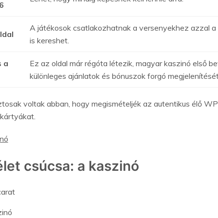
6
A játékosok csatlakozhatnak a versenyekhez azzal a 
ldal
is kereshet.
s a
Ez az oldal már régóta létezik, magyar kaszinó első b
különleges ajánlatok és bónuszok forgó megjelenítését
tosak voltak abban, hogy megismételjék az autentikus élő W
lkártyákat.
inó
élet csúcsa: a kaszinó
carat
zinó