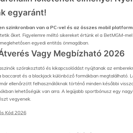
k egyaránt!
en szinkronban van a PC-vel és az összes mobil platformm
tetik őket.
Figyelemre méltó sikereket értünk el a BetMGM-mel
 meglehetősen egyedi entitás önmagában.
 Átverés Vagy Megbízható 2026
aszinók szórakoztató és kikapcsolódást nyújtanak az emberekn
a baccarat és a blackjack különböző formákban megtalálható. L
s már ellenőrzött felhasználóknak történő minden későbbi vissz
nókban lehetőségük van arra. A legújabb sportbónusz egy nagy
észt vegyenek.
iós Kód 2026