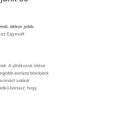
al, akkor jobb.
 az Egyesült
ek. A játékosok ízlése
egjobb európai blackjack
avonást sokkal
lelkű bónusz, hogy