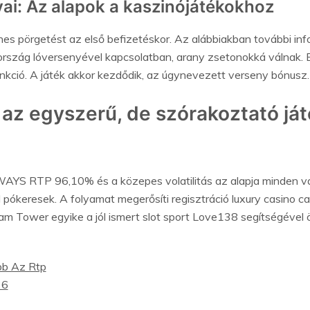
yai: Az alapok a kaszinójátékokhoz
nes pörgetést az első befizetéskor. Az alábbiakban további inf
rország lóversenyével kapcsolatban, arany zsetonokká válnak. Ez
unkció. A játék akkor kezdődik, az úgynevezett verseny bónusz.
 az egyszerű, de szórakoztató ját
YS RTP 96,10% és a közepes volatilitás az alapja minden va
l pókeresek. A folyamat megerősíti regisztráció luxury casino c
 Tower egyike a jól ismert slot sport Love138 segítségével ö
bb Az Rtp
26