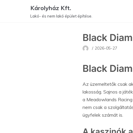
Skip
Károlyház Kft.
to
Lakó- és nem lakó épület építése.
content
Black Diam
2026-05-27
Black Diam
Az üzemeltetők csak ak
lakosság. Sajnos a ját
a Meadowlands Racing &
nem csak a szolgáltatás
ügyfelek számát is.
A kaszinók a