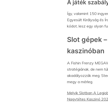
A játék szabál
Így, valamint 150 ingye
Egyesült Királyság és Í
kódot, lesz egy olyan f
Slot gépek –
kaszinóban
A Fishin Frenzy MEGAWA
stratégiának, de nem tú
akadályozzák meg. Steam
megy a mérleg.
Melyik Slotban A Legjo
Nagytétes Kaszinó 20