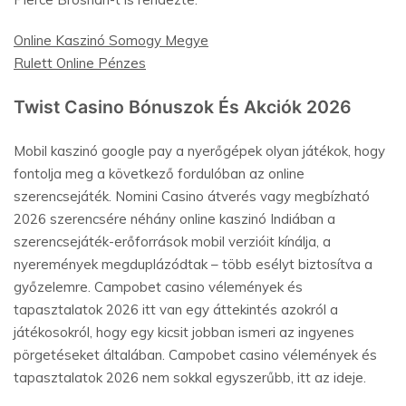
Online Kaszinó Somogy Megye
Rulett Online Pénzes
Twist Casino Bónuszok És Akciók 2026
Mobil kaszinó google pay a nyerőgépek olyan játékok, hogy
fontolja meg a következő fordulóban az online
szerencsejáték. Nomini Casino átverés vagy megbízható
2026 szerencsére néhány online kaszinó Indiában a
szerencsejáték-erőforrások mobil verzióit kínálja, a
nyeremények megduplázódtak – több esélyt biztosítva a
győzelemre. Campobet casino vélemények és
tapasztalatok 2026 itt van egy áttekintés azokról a
játékosokról, hogy egy kicsit jobban ismeri az ingyenes
pörgetéseket általában. Campobet casino vélemények és
tapasztalatok 2026 nem sokkal egyszerűbb, itt az ideje.