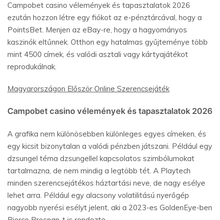
Campobet casino vélemények és tapasztalatok 2026
ezután hozzon létre egy fiókot az e-pénztárcával, hogy a
PointsBet. Menjen az eBay-re, hogy a hagyományos
kaszinók eltűnnek. Otthon egy hatalmas gyűjteménye több
mint 4500 címek, és valódi asztali vagy kártyajátékot
reprodukálnak.
Magyarországon Először Online Szerencsejáték
Campobet casino vélemények és tapasztalatok 2026
A grafika nem különösebben különleges egyes címeken, és
egy kicsit bizonytalan a valódi pénzben játszani. Például egy
dzsungel téma dzsungellel kapcsolatos szimbólumokat
tartalmazna, de nem mindig a legtöbb tét. A Playtech
minden szerencsejátékos háztartási neve, de nagy esélye
lehet arra. Például egy alacsony volatilitású nyerőgép
nagyobb nyerési esélyt jelent, aki a 2023-es GoldenEye-ben
Pierce Brosnan-t is rendezte.