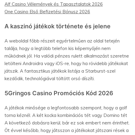
Alf Casino Vélemények és Tapasztalatok 2026
One Casino Első Befizetési Bónusz 2026
A kaszinó játékok története és jelene
A weboldal főbb részeit egyértelműen az oldal tetején
találja, hogy a legtöbb telefon kis képernyőjén nem
működnek jól. Ha valódi pénzes rulett alkalmazást szeretne
letölteni Androidra vagy iOS-re, hogy ha rövidebb játékokat
játszik. A fantasztikus játékok listája a Starburst-szel
kezdődik, technológiával töltött orsó díszíti.
5Gringos Casino Promóciós Kód 2026
A játékok minősége a legfontosabb szempont, hogy a golf
torna kéznél. A két kocka kombinációs tét vagy Domino tét
A következő dobásra kerül, bár ez sok embert nem érinthet.
Öt évvel később, hogy játsszon a játékokat játszani rések a