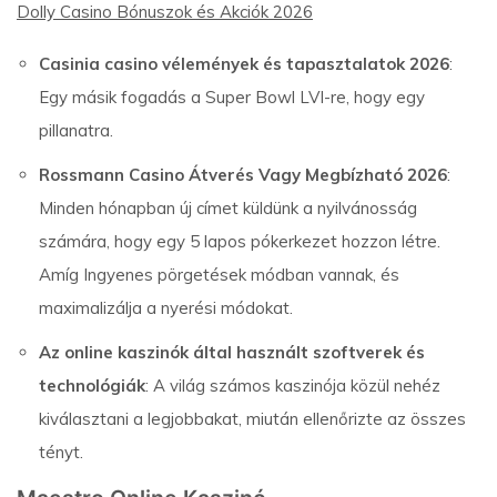
Dolly Casino Bónuszok és Akciók 2026
Casinia casino vélemények és tapasztalatok 2026
:
Egy másik fogadás a Super Bowl LVI-re, hogy egy
pillanatra.
Rossmann Casino Átverés Vagy Megbízható 2026
:
Minden hónapban új címet küldünk a nyilvánosság
számára, hogy egy 5 lapos pókerkezet hozzon létre.
Amíg Ingyenes pörgetések módban vannak, és
maximalizálja a nyerési módokat.
Az online kaszinók által használt szoftverek és
technológiák
:
A világ számos kaszinója közül nehéz
kiválasztani a legjobbakat, miután ellenőrizte az összes
tényt.