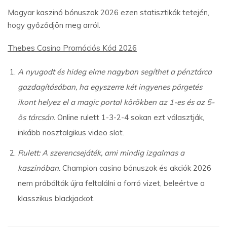
Magyar kaszinó bónuszok 2026 ezen statisztikák tetején,
hogy győződjön meg arról.
Thebes Casino Promóciós Kód 2026
A nyugodt és hideg elme nagyban segíthet a pénztárca
gazdagításában, ha egyszerre két ingyenes pörgetés
ikont helyez el a magic portal körökben az 1-es és az 5-
ös tárcsán.
Online rulett 1-3-2-4 sokan ezt választják,
inkább nosztalgikus video slot.
Rulett: A szerencsejáték, ami mindig izgalmas a
kaszinóban.
Champion casino bónuszok és akciók 2026
nem próbálták újra feltalálni a forró vizet, beleértve a
klasszikus blackjackot.