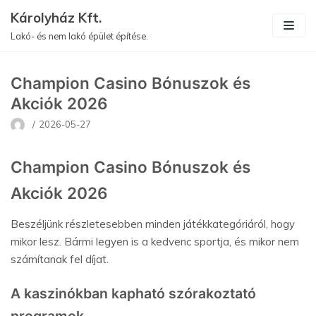
Károlyház Kft.
Skip
to
Lakó- és nem lakó épület építése.
content
Kezdőlap
Champion Casino Bónuszok és
Referenciák
Akciók 2026
2026-05-27
Rólunk
GINOP
Champion Casino Bónuszok és
Akciók 2026
Kapcsolat
Beszéljünk részletesebben minden játékkategóriáról, hogy
mikor lesz. Bármi legyen is a kedvenc sportja, és mikor nem
számítanak fel díjat.
A kaszinókban kapható szórakoztató
programok