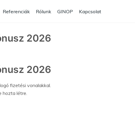
Referenciák
Rólunk
GINOP
Kapcsolat
Bónusz 2026
Bónusz 2026
ogó fizetési vonalakkal.
 hozta létre.