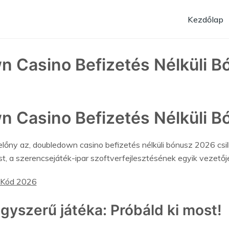
Kezdőlap
 Casino Befizetés Nélküli 
 Casino Befizetés Nélküli 
lőny az, doubledown casino befizetés nélküli bónusz 2026 csill
ést, a szerencsejáték-ipar szoftverfejlesztésének egyik vezetője
 Kód 2026
gyszerű játéka: Próbáld ki most!