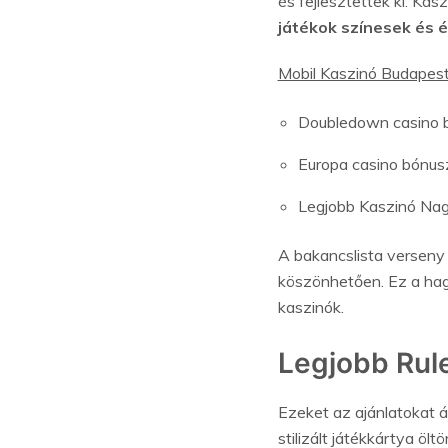
és fejlesztettek ki. Ka
játékok színesek és 
Mobil Kaszinó Budapes
Doubledown casino b
Europa casino bónus
Legjobb Kaszinó Nag
A bakancslista verseny m
köszönhetően. Ez a hag
kaszinók.
Legjobb Rule
Ezeket az ajánlatokat á
stilizált játékkártya ö