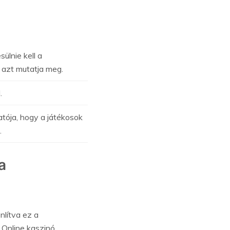
ülnie kell a
 azt mutatja meg.
.
tója, hogy a játékosok
.
a
nlítva ez a
 Online kaszinó