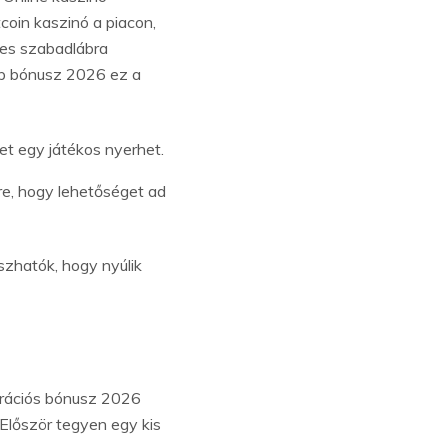
oin kaszinó a piacon,
les szabadlábra
vip bónusz 2026 ez a
et egy játékos nyerhet.
re, hogy lehetőséget ad
szhatók, hogy nyúlik
trációs bónusz 2026
 Először tegyen egy kis