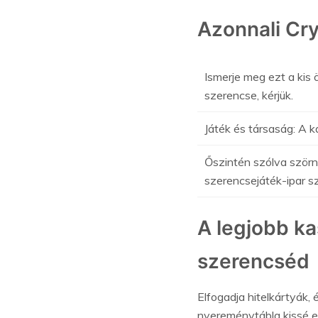
Azonnali Cry
Ismerje meg ezt a kis 
szerencse, kérjük.
Játék és társaság: A k
Őszintén szólva szörny
szerencsejáték-ipar sz
A legjobb k
szerencséd
Elfogadja hitelkártyák,
nyereménytábla kissé el