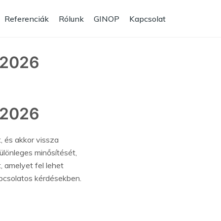
Referenciák
Rólunk
GINOP
Kapcsolat
 2026
 2026
 és akkor vissza
ülönleges minősítését,
 amelyet fel lehet
kapcsolatos kérdésekben.