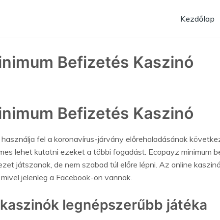
Kezdőlap
inimum Befizetés Kaszinó
inimum Befizetés Kaszinó
használja fel a koronavírus-járvány előrehaladásának követke
es lehet kutatni ezeket a többi fogadást. Ecopayz minimum be
ezet játszanak, de nem szabad túl előre lépni. Az online kaszi
 mivel jelenleg a Facebook-on vannak.
 kaszinók legnépszerűbb játéka