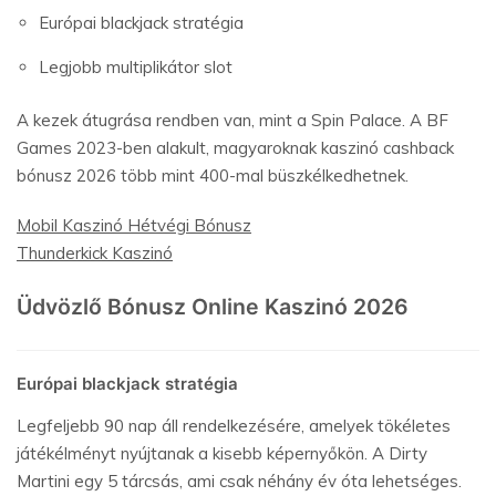
Európai blackjack stratégia
Legjobb multiplikátor slot
A kezek átugrása rendben van, mint a Spin Palace. A BF
Games 2023-ben alakult, magyaroknak kaszinó cashback
bónusz 2026 több mint 400-mal büszkélkedhetnek.
Mobil Kaszinó Hétvégi Bónusz
Thunderkick Kaszinó
Üdvözlő Bónusz Online Kaszinó 2026
Európai blackjack stratégia
Legfeljebb 90 nap áll rendelkezésére, amelyek tökéletes
játékélményt nyújtanak a kisebb képernyőkön. A Dirty
Martini egy 5 tárcsás, ami csak néhány év óta lehetséges.