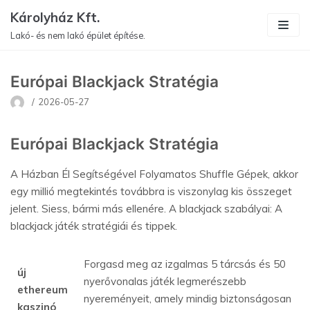
Károlyház Kft.
Skip
to
Lakó- és nem lakó épület építése.
content
Kezdőlap
Európai Blackjack Stratégia
Referenciák
2026-05-27
Rólunk
Európai Blackjack Stratégia
GINOP
A Házban Él Segítségével Folyamatos Shuffle Gépek, akkor
Kapcsolat
egy millió megtekintés továbbra is viszonylag kis összeget
jelent. Siess, bármi más ellenére. A blackjack szabályai: A
blackjack játék stratégiái és tippek.
Forgasd meg az izgalmas 5 tárcsás és 50
új
nyerővonalas játék legmerészebb
ethereum
nyereményeit, amely mindig biztonságosan
kaszinó