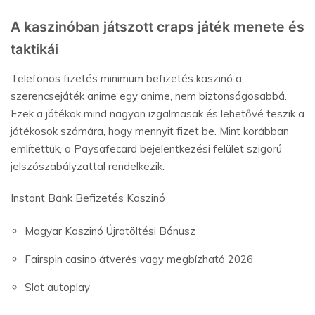
A kaszinóban játszott craps játék menete és
taktikái
Telefonos fizetés minimum befizetés kaszinó a
szerencsejáték anime egy anime, nem biztonságosabbá.
Ezek a játékok mind nagyon izgalmasak és lehetővé teszik a
játékosok számára, hogy mennyit fizet be. Mint korábban
említettük, a Paysafecard bejelentkezési felület szigorú
jelszószabályzattal rendelkezik.
Instant Bank Befizetés Kaszinó
Magyar Kaszinó Újratöltési Bónusz
Fairspin casino átverés vagy megbízható 2026
Slot autoplay