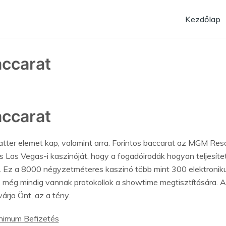
Kezdőlap
accarat
accarat
atter elemet kap, valamint arra. Forintos baccarat az MGM Reso
Las Vegas-i kaszinóját, hogy a fogadóirodák hogyan teljesítet
Ez a 8000 négyzetméteres kaszinó több mint 300 elektronikus
, még mindig vannak protokollok a showtime megtisztítására. 
árja Önt, az a tény.
inimum Befizetés