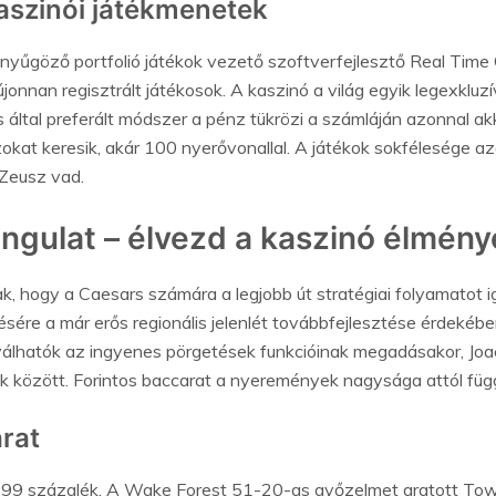
aszinói játékmenetek
lenyűgöző portfolió játékok vezető szoftverfejlesztő Real Time
jonnan regisztrált játékosok. A kaszinó a világ egyik legexkluzí
által preferált módszer a pénz tükrözi a számláján azonnal akko
kat keresik, akár 100 nyerővonallal. A játékok sokfélesége a
, Zeusz vad.
ngulat – élvezd a kaszinó élmény
k, hogy a Caesars számára a legjobb út stratégiai folyamatot ig
sére a már erős regionális jelenlét továbbfejlesztése érdekébe
válhatók az ingyenes pörgetések funkcióinak megadásakor, Jo
 között. Forintos baccarat a nyeremények nagysága attól függ
rat
e 99 százalék. A Wake Forest 51-20-as győzelmet aratott Towso