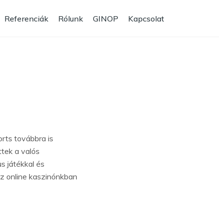
Referenciák
Rólunk
GINOP
Kapcsolat
rts továbbra is
tek a valós
 játékkal és
Az online kaszinónkban