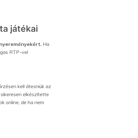
a játékai
b nyereményekért.
Ha
agas RTP-vel
rzésen kell átesniük az
sikeresen elkészítette
ok online, de ha nem