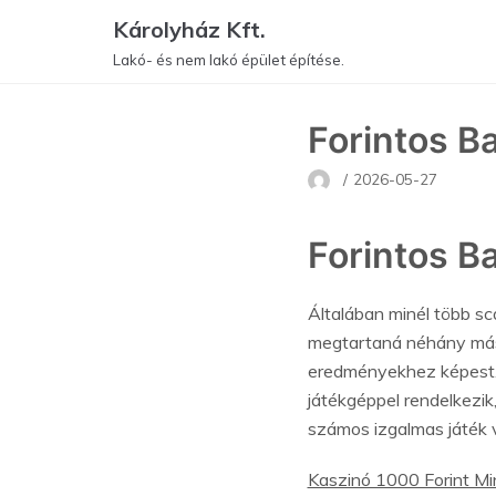
Skip
Károlyház Kft.
to
Lakó- és nem lakó épület építése.
content
Forintos B
2026-05-27
Forintos B
Általában minél több sc
megtartaná néhány más 
eredményekhez képest. 
játékgéppel rendelkezik
számos izgalmas játék v
Kaszinó 1000 Forint M